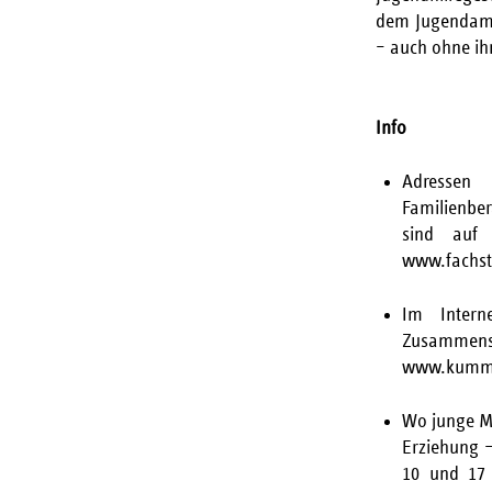
dem Jugendamt
– auch ohne ih
Info
Adresse
Familienbe
sind au
www.fachste
Im Intern
Zusammen
www.kumme
Wo junge M
Erziehung –
10 und 17 