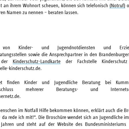
 an ihrem Wohnort scheuen, können sich telefonisch
(Notruf)
o
ren Namen zu nennen – beraten lassen.
n von Kinder- und Jugendnotdiensten und Erzi
ratungsstellen sowie die Ansprechpartner in den Brandenburge
f der
Kinderschutz-Landkarte
der Fachstelle Kinderschutz v
lle-kinderschutz.de.
et finden Kinder und Jugendliche Beratung bei Kumme
schluss mehrerer Beratungs- und Internetseelso
rnetz.de.
enschen im Notfall Hilfe bekommen können, erklärt auch die B
 da rede ich mit!“. Die Broschüre wendet sich an Jugendliche im
Jahren und steht auf der Website des Bundesministeriums 