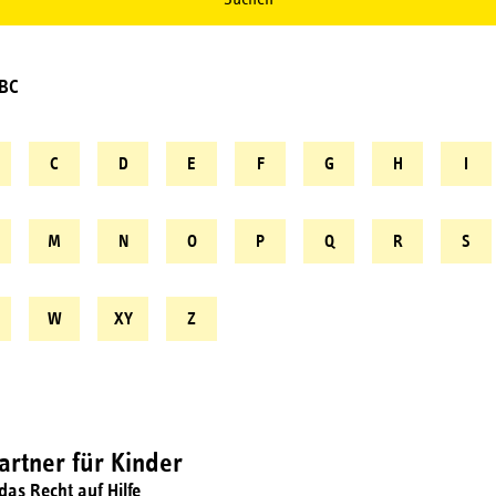
ABC
C
D
E
F
G
H
I
M
N
O
P
Q
R
S
W
XY
Z
rtner für Kinder
das Recht auf Hilfe