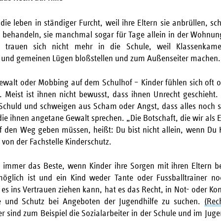
 die leben in ständiger Furcht, weil ihre Eltern sie anbrüllen, s
it behandeln, sie manchmal sogar für Tage allein in der Wohnun
 trauen sich nicht mehr in die Schule, weil Klassenkam
n und gemeinen Lügen bloßstellen und zum Außenseiter machen.
ewalt oder Mobbing auf dem Schulhof – Kinder fühlen sich oft
n. Meist ist ihnen nicht bewusst, dass ihnen Unrecht geschieht.
e Schuld und schweigen aus Scham oder Angst, dass alles noch 
die ihnen angetane Gewalt sprechen. „Die Botschaft, die wir als
f den Weg geben müssen, heißt: Du bist nicht allein, wenn Du
 von der Fachstelle Kinderschutz.
ch immer das Beste, wenn Kinder ihre Sorgen mit ihren Eltern 
glich ist und ein Kind weder Tante oder Fussballtrainer no
 es ins Vertrauen ziehen kann, hat es das Recht, in Not- oder Kon
fe und Schutz bei Angeboten der Jugendhilfe zu suchen.
(Rec
r sind zum Beispiel die Sozialarbeiter in der Schule und im Juge