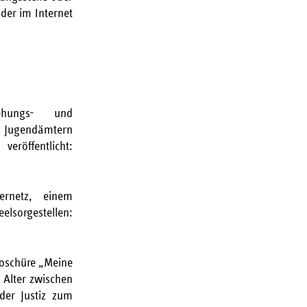
der im Internet
ehungs- und
r Jugendämtern
eröffentlicht:
rnetz, einem
rgestellen:
roschüre „Meine
 Alter zwischen
der Justiz zum