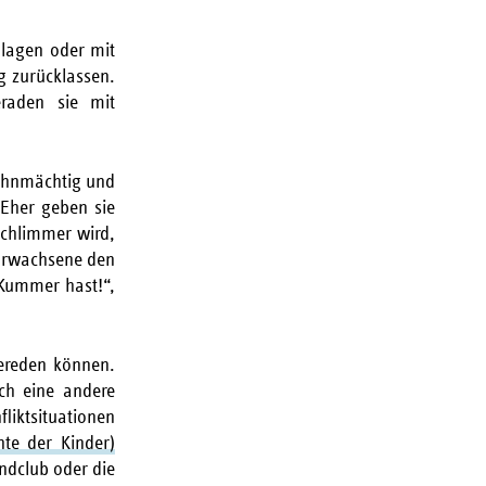
chlagen oder mit
g zurücklassen.
eraden sie mit
 ohnmächtig und
 Eher geben sie
schlimmer wird,
 Erwachsene den
 Kummer hast!“,
bereden können.
ch eine andere
fliktsituationen
hte der Kinder)
ndclub oder die