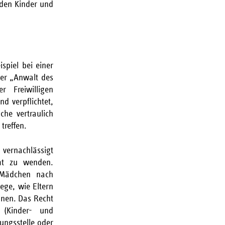
nden Kinder und
spiel bei einer
der „Anwalt des
 Freiwilligen
nd verpflichtet,
he vertraulich
treffen.
 vernachlässigt
mt zu wenden.
 Mädchen nach
ege, wie Eltern
nnen. Das Recht
 (Kinder- und
tungsstelle oder