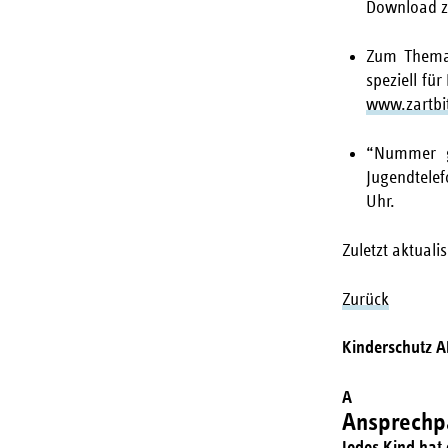
Download z
Zum Thema 
speziell für
www.zartbit
“Nummer g
Jugendtelef
Uhr.
Zuletzt aktuali
Zurück
Kinderschutz 
A
Ansprechpa
Jedes Kind hat 