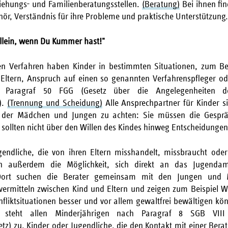
ziehungs- und Familienberatungsstellen.
(Beratung)
Bei ihnen fi
hör, Verständnis für ihre Probleme und praktische Unterstützung.
 allein, wenn Du Kummer hast!"
hen Verfahren haben Kinder in bestimmten Situationen, zum Bei
Eltern, Anspruch auf einen so genannten Verfahrenspfleger o
 Paragraf 50 FGG (Gesetz über die Angelegenheiten der
).
(Trennung und Scheidung)
Alle Ansprechpartner für Kinder si
 der Mädchen und Jungen zu achten: Sie müssen die Gespräc
sollten nicht über den Willen des Kindes hinweg Entscheidungen 
endliche, die von ihren Eltern misshandelt, missbraucht oder
n außerdem die Möglichkeit, sich direkt an das Jugenda
rt suchen die Berater gemeinsam mit den Jungen und
vermitteln zwischen Kind und Eltern und zeigen zum Beispiel W
nfliktsituationen besser und vor allem gewaltfrei bewältigen kö
 steht allen Minderjährigen nach Paragraf 8 SGB VIII
tz) zu. Kinder oder Jugendliche, die den Kontakt mit einer Bera