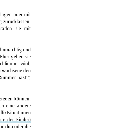
chlagen oder mit
g zurücklassen.
eraden sie mit
 ohnmächtig und
 Eher geben sie
schlimmer wird,
 Erwachsene den
 Kummer hast!“,
bereden können.
ch eine andere
fliktsituationen
hte der Kinder)
ndclub oder die