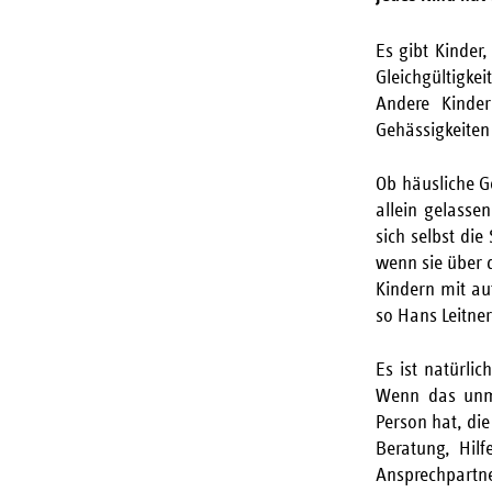
Es gibt Kinder,
Gleichgültigke
Andere Kinder
Gehässigkeite
Ob häusliche G
allein gelasse
sich selbst di
wenn sie über 
Kindern mit au
so Hans Leitner
Es ist natürli
Wenn das unmö
Person hat, die
Beratung, Hil
Ansprechpartne