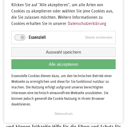
Kindern fehlt es zuhause am Notwendigsten. Sie besitzen
Klicken Sie auf "Alle akzeptieren", um alle Arten von
zum Beispiel keine jahreszeitgemäße Kleidung.
(Chaos im
Cookies zu akzeptieren oder wählen Sie jene Cookies aus,
Kinderzimmer)
die Sie zulassen möchten. Weitere Informationen zu
Auch ein sehr rauer Umgangston in der
Cookies erhalten Sie in unserer
Datenschutzerklärung
Familie kann ein Indiz sein. In Familien, in denen Kinder
Gewalt ausgesetzt sind, herrscht diese oft auch zwischen
Essenziell
den Eltern, die häufig in ihrer Kindheit selbst Gewalt
Details einblenden
erleben mussten.
Auswahl speichern
Kinderschutz liegt in der Verantwortung aller
Alle akzeptieren
Der Schlüssel, um Kinder besser vor Gewalt zu schützen,
Essenzielle Cookies dienen dazu, um den technischen Betrieb einer
sind insbesondere die Menschen im nahen Umfeld der
Webseite zu ermöglichen und diese für Sie funktional nutzbar zu
Familien. Gerade Nachbarn, Freunde und Verwandte
machen. Die Nutzung erfolgt aufgrund unseres berechtigten
haben einen guten Blick auf die Situation eines Kindes.
Interesses eine technisch einwandfreie Webseite anzubieten. Sie
können jedoch generell die Cookie Nutzung in Ihrem Browser
Dasselbe gilt für Angehörige von Berufsgruppen, die ihre
deaktivieren.
Kunden zuhause besuchen. Handwerker, Mitarbeiter der
Wohnungsbaugesellschaften oder der Stadtwerke zum
Datenschutz
Beispiel. Oft erkennen sie als erste, dass etwas falsch läuft