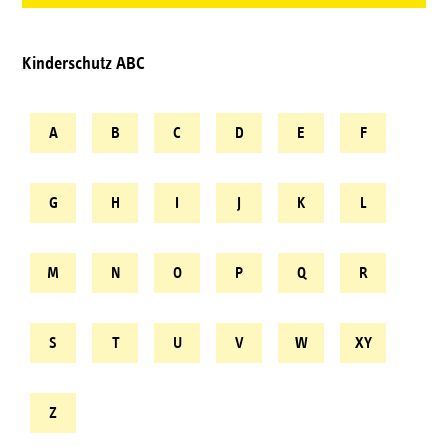
Kinderschutz ABC
A
B
C
D
E
F
G
H
I
J
K
L
M
N
O
P
Q
R
S
T
U
V
W
XY
Z